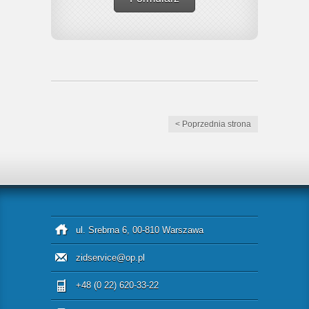
< Poprzednia strona
ul. Srebrna 6, 00-810 Warszawa
zidservice@op.pl
+48 (0 22) 620-33-22