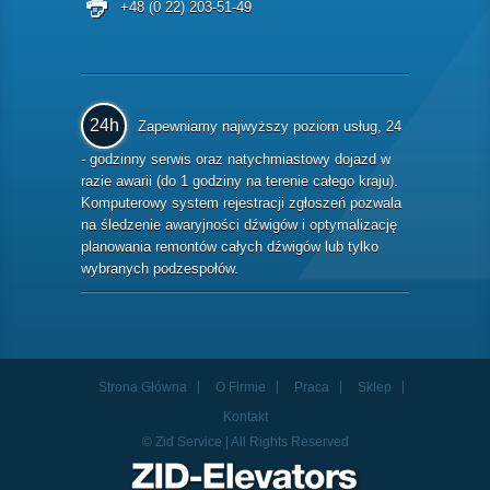
+48 (0 22) 203-51-49
24h
Zapewniamy najwyższy poziom usług, 24
- godzinny serwis oraz natychmiastowy dojazd w
razie awarii (do 1 godziny na terenie całego kraju).
Komputerowy system rejestracji zgłoszeń pozwala
na śledzenie awaryjności dźwigów i optymalizację
planowania remontów całych dźwigów lub tylko
wybranych podzespołów.
Strona Główna
O Firmie
Praca
Sklep
Kontakt
© Zid Service | All Rights Reserved