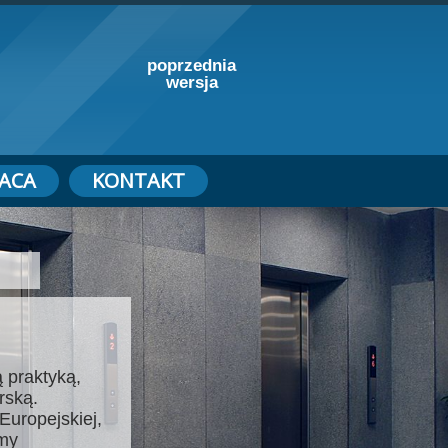
poprzednia
wersja
ACA
KONTAKT
 praktyką,
rską.
Europejskiej,
emy