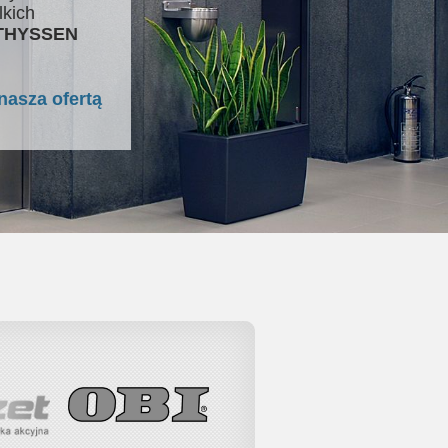
lkich
 THYSSEN
nasza ofertą