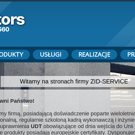
ODUKTY
USŁUGI
REALIZACJE
PR
Witamy na stronach firmy ZID-SERVICE
wni Państwo!
my firmą, posiadającą doświadczenie poparte wieloletnią
jonalną, regularnie szkoloną kadrą wykonawczą i inżynie
uprawnienia
UDT
obowiązujące od dnia wejścia do Unii 
e produkty posiadają europejskie certyfikaty. Dysponuj