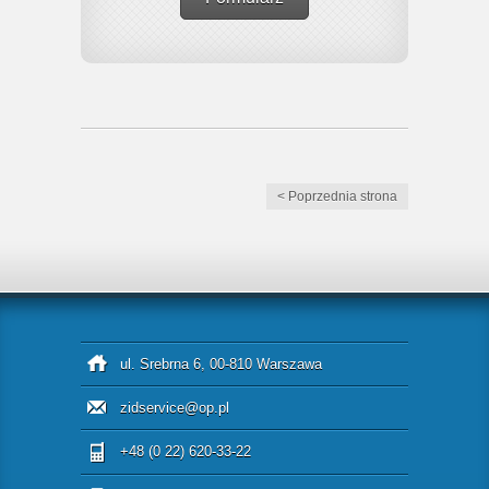
< Poprzednia strona
ul. Srebrna 6, 00-810 Warszawa
zidservice@op.pl
+48 (0 22) 620-33-22