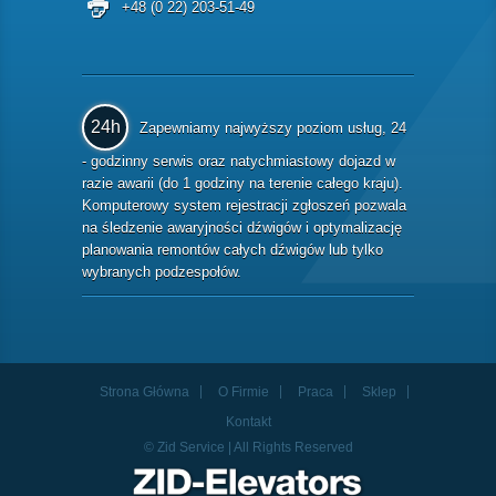
+48 (0 22) 203-51-49
24h
Zapewniamy najwyższy poziom usług, 24
- godzinny serwis oraz natychmiastowy dojazd w
razie awarii (do 1 godziny na terenie całego kraju).
Komputerowy system rejestracji zgłoszeń pozwala
na śledzenie awaryjności dźwigów i optymalizację
planowania remontów całych dźwigów lub tylko
wybranych podzespołów.
Strona Główna
O Firmie
Praca
Sklep
Kontakt
© Zid Service | All Rights Reserved