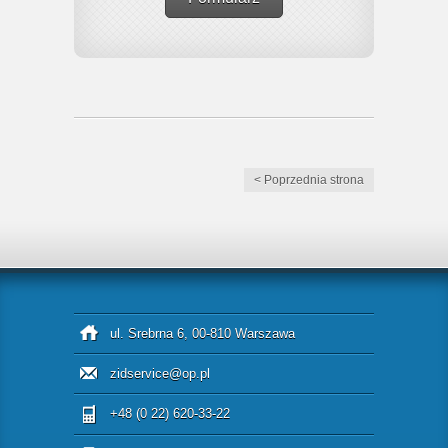
< Poprzednia strona
ul. Srebrna 6, 00-810 Warszawa
zidservice@op.pl
+48 (0 22) 620-33-22