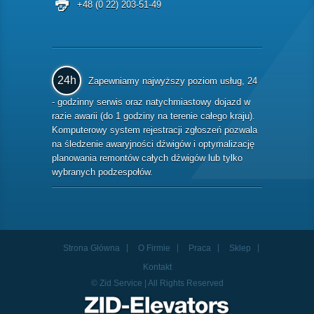
+48 (0 22) 203-51-49
24h
Zapewniamy najwyższy poziom usług, 24
- godzinny serwis oraz natychmiastowy dojazd w
razie awarii (do 1 godziny na terenie całego kraju).
Komputerowy system rejestracji zgłoszeń pozwala
na śledzenie awaryjności dźwigów i optymalizację
planowania remontów całych dźwigów lub tylko
wybranych podzespołów.
Strona Główna
O Firmie
Praca
Sklep
Kontakt
© Zid Service | All Rights Reserved