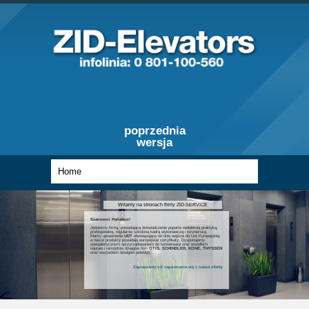
poprzednia
wersja
Witamy na stronach firmy ZID-SERVICE
Szanowni Państwo!
Jesteśmy firmą, posiadającą doświadczenie poparte wieloletnią praktyką,
profesjonalną, regularnie szkoloną kadrą wykonawczą i inżynierską.
Mamy uprawnienia
UDT
obowiązujące od dnia wejścia do Unii Europejskiej,
a nasze produkty posiadają europejskie certyfikaty. Dysponujemy
specjalistycznym oprzyrządowaniem do konserwacji oraz wszelkich
napraw i remontów dźwigów firm
OTIS, SCHINDLER, KONE, THYSSEN
oraz wszystkich dźwigów polskich.
Zapraszamy od zapoznania się z nasza ofertą