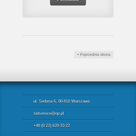
< Poprzednia strona
ul. Srebrna 6, 00-810 Warszawa
zidservice@op.pl
+48 (0 22) 620-33-22