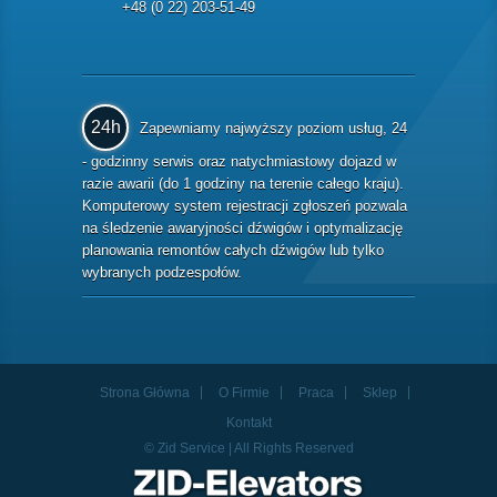
+48 (0 22) 203-51-49
24h
Zapewniamy najwyższy poziom usług, 24
- godzinny serwis oraz natychmiastowy dojazd w
razie awarii (do 1 godziny na terenie całego kraju).
Komputerowy system rejestracji zgłoszeń pozwala
na śledzenie awaryjności dźwigów i optymalizację
planowania remontów całych dźwigów lub tylko
wybranych podzespołów.
Strona Główna
O Firmie
Praca
Sklep
Kontakt
© Zid Service | All Rights Reserved