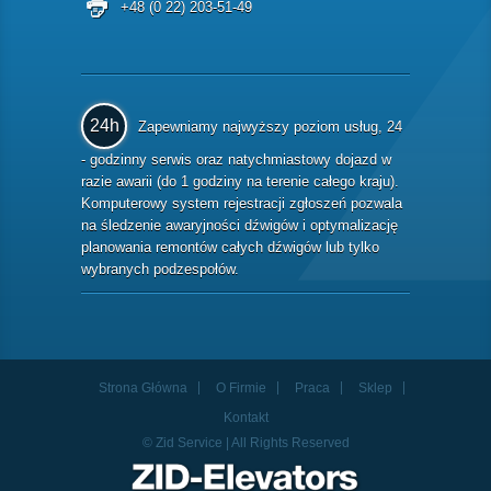
+48 (0 22) 203-51-49
24h
Zapewniamy najwyższy poziom usług, 24
- godzinny serwis oraz natychmiastowy dojazd w
razie awarii (do 1 godziny na terenie całego kraju).
Komputerowy system rejestracji zgłoszeń pozwala
na śledzenie awaryjności dźwigów i optymalizację
planowania remontów całych dźwigów lub tylko
wybranych podzespołów.
Strona Główna
O Firmie
Praca
Sklep
Kontakt
© Zid Service | All Rights Reserved