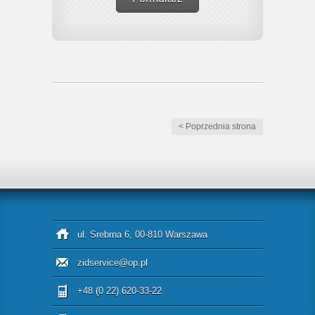
< Poprzednia strona
ul. Srebrna 6, 00-810 Warszawa
zidservice@op.pl
+48 (0 22) 620-33-22