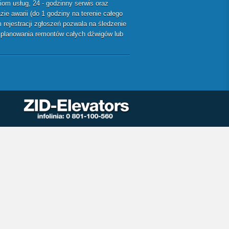
m usług, 24 - godzinny serwis oraz
ie awarii (do 1 godziny na terenie całego
rejestracji zgłoszeń pozwala na śledzenie
ę planowania remontów całych dźwigów lub