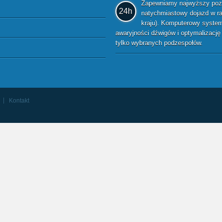
Zapewniamy najwyższy pozio
24h
natychmiastowy dojazd w raz
kraju). Komputerowy system 
awaryjności dźwigów i optymalizacj
tylko wybranych podzespołów.
Kontakt