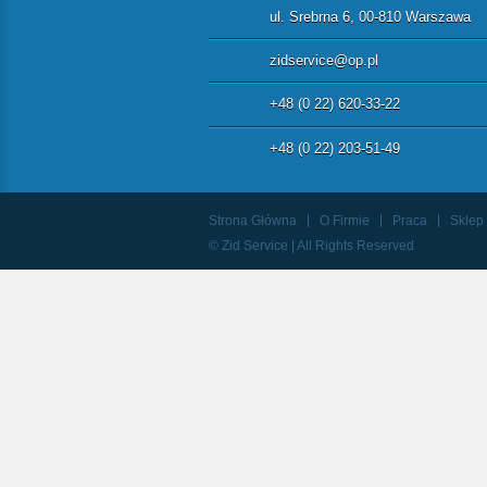
ul. Srebrna 6, 00-810 Warszawa
zidservice@op.pl
+48 (0 22) 620-33-22
+48 (0 22) 203-51-49
Strona Główna
O Firmie
Praca
Sklep
© Zid Service | All Rights Reserved