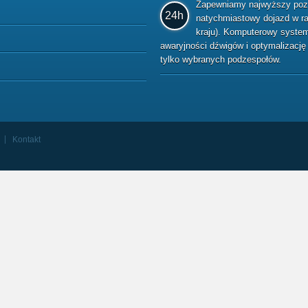
Zapewniamy najwyższy pozio
24h
natychmiastowy dojazd w raz
kraju). Komputerowy system 
awaryjności dźwigów i optymalizacj
tylko wybranych podzespołów.
Kontakt