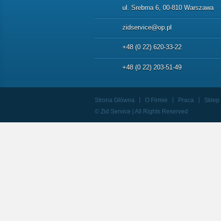
ul. Srebrna 6, 00-810 Warszawa
zidservice@op.pl
+48 (0 22) 620-33-22
+48 (0 22) 203-51-49
Strona Główna
O Firmie
Praca
Sklep
© Zid Service | All Rights Reserved