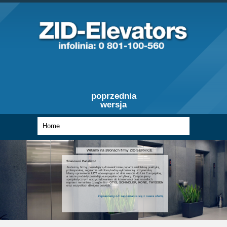
poprzednia
wersja
Witamy na stronach firmy ZID-SERVICE
Szanowni Państwo!
Jesteśmy firmą, posiadającą doświadczenie poparte wieloletnią praktyką,
profesjonalną, regularnie szkoloną kadrą wykonawczą i inżynierską.
Mamy uprawnienia
UDT
obowiązujące od dnia wejścia do Unii Europejskiej,
a nasze produkty posiadają europejskie certyfikaty. Dysponujemy
specjalistycznym oprzyrządowaniem do konserwacji oraz wszelkich
napraw i remontów dźwigów firm
OTIS, SCHINDLER, KONE, THYSSEN
oraz wszystkich dźwigów polskich.
Zapraszamy od zapoznania się z nasza ofertą