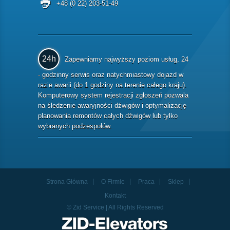
+48 (0 22) 203-51-49
24h
Zapewniamy najwyższy poziom usług, 24
- godzinny serwis oraz natychmiastowy dojazd w
razie awarii (do 1 godziny na terenie całego kraju).
Komputerowy system rejestracji zgłoszeń pozwala
na śledzenie awaryjności dźwigów i optymalizację
planowania remontów całych dźwigów lub tylko
wybranych podzespołów.
Strona Główna
O Firmie
Praca
Sklep
Kontakt
© Zid Service | All Rights Reserved