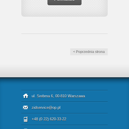
< Poprzednia strona
ul. Srebrna 6, 00-810 Warszawa
zidservice@op.pl
+48 (0 22) 620-33-22