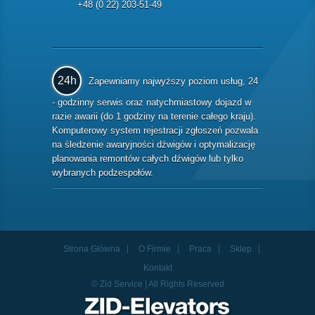
+48 (0 22) 203-51-49
24h
Zapewniamy najwyższy poziom usług, 24
- godzinny serwis oraz natychmiastowy dojazd w
razie awarii (do 1 godziny na terenie całego kraju).
Komputerowy system rejestracji zgłoszeń pozwala
na śledzenie awaryjności dźwigów i optymalizację
planowania remontów całych dźwigów lub tylko
wybranych podzespołów.
Strona Główna
O Firmie
Praca
Sklep
Kontakt
© Zid Service | All Rights Reserved