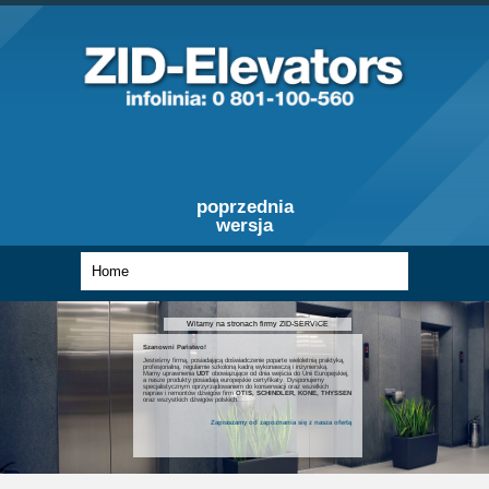
poprzednia
wersja
Witamy na stronach firmy ZID-SERVICE
Szanowni Państwo!
Jesteśmy firmą, posiadającą doświadczenie poparte wieloletnią praktyką,
profesjonalną, regularnie szkoloną kadrą wykonawczą i inżynierską.
Mamy uprawnienia
UDT
obowiązujące od dnia wejścia do Unii Europejskiej,
a nasze produkty posiadają europejskie certyfikaty. Dysponujemy
specjalistycznym oprzyrządowaniem do konserwacji oraz wszelkich
napraw i remontów dźwigów firm
OTIS, SCHINDLER, KONE, THYSSEN
oraz wszystkich dźwigów polskich.
Zapraszamy od zapoznania się z nasza ofertą