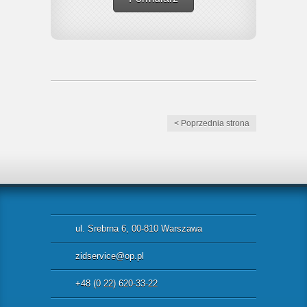
< Poprzednia strona
ul. Srebrna 6, 00-810 Warszawa
zidservice@op.pl
+48 (0 22) 620-33-22