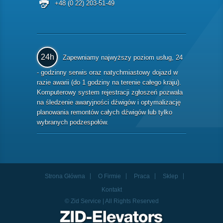
+48 (0 22) 203-51-49
24h
Zapewniamy najwyższy poziom usług, 24
- godzinny serwis oraz natychmiastowy dojazd w
razie awarii (do 1 godziny na terenie całego kraju).
Komputerowy system rejestracji zgłoszeń pozwala
na śledzenie awaryjności dźwigów i optymalizację
planowania remontów całych dźwigów lub tylko
wybranych podzespołów.
Strona Główna
O Firmie
Praca
Sklep
Kontakt
© Zid Service | All Rights Reserved