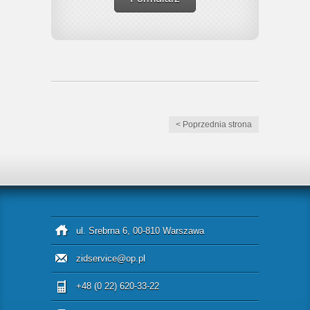
< Poprzednia strona
ul. Srebrna 6, 00-810 Warszawa
zidservice@op.pl
+48 (0 22) 620-33-22