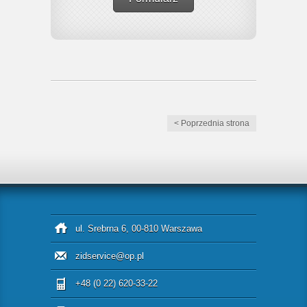
< Poprzednia strona
ul. Srebrna 6, 00-810 Warszawa
zidservice@op.pl
+48 (0 22) 620-33-22