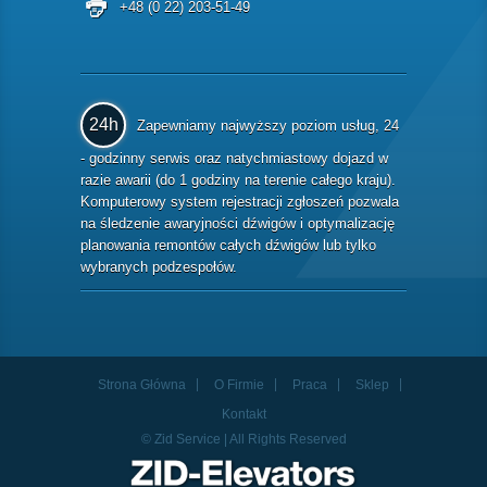
+48 (0 22) 203-51-49
24h
Zapewniamy najwyższy poziom usług, 24
- godzinny serwis oraz natychmiastowy dojazd w
razie awarii (do 1 godziny na terenie całego kraju).
Komputerowy system rejestracji zgłoszeń pozwala
na śledzenie awaryjności dźwigów i optymalizację
planowania remontów całych dźwigów lub tylko
wybranych podzespołów.
Strona Główna
O Firmie
Praca
Sklep
Kontakt
© Zid Service | All Rights Reserved