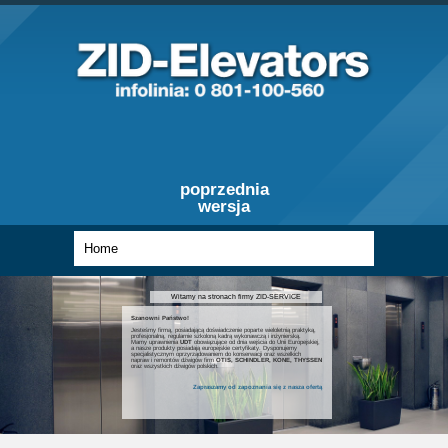
poprzednia
wersja
Witamy na stronach firmy ZID-SERVICE
Szanowni Państwo!
Jesteśmy firmą, posiadającą doświadczenie poparte wieloletnią praktyką,
profesjonalną, regularnie szkoloną kadrą wykonawczą i inżynierską.
Mamy uprawnienia
UDT
obowiązujące od dnia wejścia do Unii Europejskiej,
a nasze produkty posiadają europejskie certyfikaty. Dysponujemy
specjalistycznym oprzyrządowaniem do konserwacji oraz wszelkich
napraw i remontów dźwigów firm
OTIS, SCHINDLER, KONE, THYSSEN
oraz wszystkich dźwigów polskich.
Zapraszamy od zapoznania się z nasza ofertą