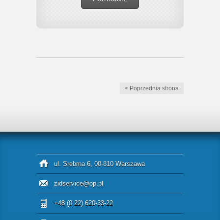
< Poprzednia strona
ul. Srebrna 6, 00-810 Warszawa
zidservice@op.pl
+48 (0 22) 620-33-22