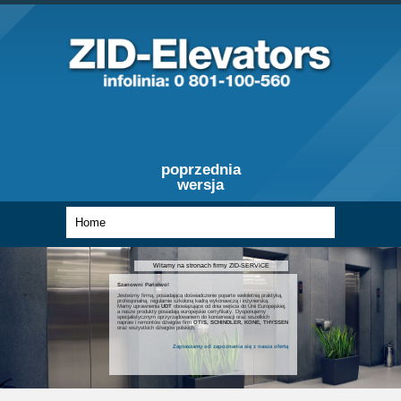
poprzednia
wersja
Witamy na stronach firmy ZID-SERVICE
Szanowni Państwo!
Jesteśmy firmą, posiadającą doświadczenie poparte wieloletnią praktyką,
profesjonalną, regularnie szkoloną kadrą wykonawczą i inżynierską.
Mamy uprawnienia
UDT
obowiązujące od dnia wejścia do Unii Europejskiej,
a nasze produkty posiadają europejskie certyfikaty. Dysponujemy
specjalistycznym oprzyrządowaniem do konserwacji oraz wszelkich
napraw i remontów dźwigów firm
OTIS, SCHINDLER, KONE, THYSSEN
oraz wszystkich dźwigów polskich.
Zapraszamy od zapoznania się z nasza ofertą