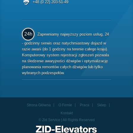
+48 (0 22) 203-51-49
24h
Zapewniamy najwyższy poziom usług, 24
- godzinny serwis oraz natychmiastowy dojazd w
razie awarii (do 1 godziny na terenie całego kraju).
Komputerowy system rejestracji zgłoszeń pozwala
na śledzenie awaryjności dźwigów i optymalizację
planowania remontów całych dźwigów lub tylko
wybranych podzespołów.
Strona Główna
O Firmie
Praca
Sklep
Kontakt
© Zid Service | All Rights Reserved