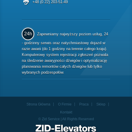
+48 (0 22) 203-51-49
24h
Zapewniamy najwyższy poziom usług, 24
- godzinny serwis oraz natychmiastowy dojazd w
razie awarii (do 1 godziny na terenie całego kraju).
Komputerowy system rejestracji zgłoszeń pozwala
na śledzenie awaryjności dźwigów i optymalizację
planowania remontów całych dźwigów lub tylko
wybranych podzespołów.
Strona Główna
O Firmie
Praca
Sklep
Kontakt
© Zid Service | All Rights Reserved