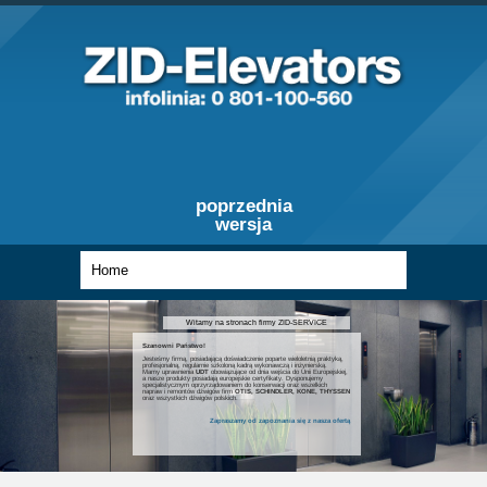
poprzednia
wersja
Witamy na stronach firmy ZID-SERVICE
Szanowni Państwo!
Jesteśmy firmą, posiadającą doświadczenie poparte wieloletnią praktyką,
profesjonalną, regularnie szkoloną kadrą wykonawczą i inżynierską.
Mamy uprawnienia
UDT
obowiązujące od dnia wejścia do Unii Europejskiej,
a nasze produkty posiadają europejskie certyfikaty. Dysponujemy
specjalistycznym oprzyrządowaniem do konserwacji oraz wszelkich
napraw i remontów dźwigów firm
OTIS, SCHINDLER, KONE, THYSSEN
oraz wszystkich dźwigów polskich.
Zapraszamy od zapoznania się z nasza ofertą