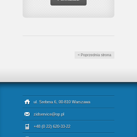
< Poprzednia strona
ul. Srebrna 6, 00-810 Warszawa
zidservice@op.pl
+48 (0 22) 620-33-22