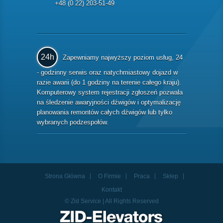
+48 (0 22) 203-51-49
24h
Zapewniamy najwyższy poziom usług, 24
- godzinny serwis oraz natychmiastowy dojazd w
razie awarii (do 1 godziny na terenie całego kraju).
Komputerowy system rejestracji zgłoszeń pozwala
na śledzenie awaryjności dźwigów i optymalizację
planowania remontów całych dźwigów lub tylko
wybranych podzespołów.
Strona Główna
O Firmie
Praca
Sklep
Kontakt
© Zid Service | All Rights Reserved