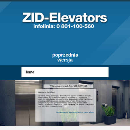
poprzednia
wersja
Witamy na stronach firmy ZID-SERVICE
Szanowni Państwo!
Jesteśmy firmą, posiadającą doświadczenie poparte wieloletnią praktyką,
profesjonalną, regularnie szkoloną kadrą wykonawczą i inżynierską.
Mamy uprawnienia
UDT
obowiązujące od dnia wejścia do Unii Europejskiej,
a nasze produkty posiadają europejskie certyfikaty. Dysponujemy
specjalistycznym oprzyrządowaniem do konserwacji oraz wszelkich
napraw i remontów dźwigów firm
OTIS, SCHINDLER, KONE, THYSSEN
oraz wszystkich dźwigów polskich.
Zapraszamy od zapoznania się z nasza ofertą