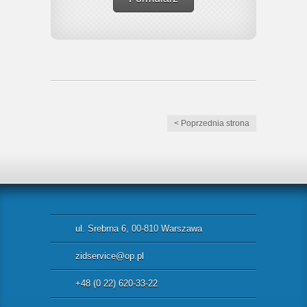
< Poprzednia strona
ul. Srebrna 6, 00-810 Warszawa
zidservice@op.pl
+48 (0 22) 620-33-22