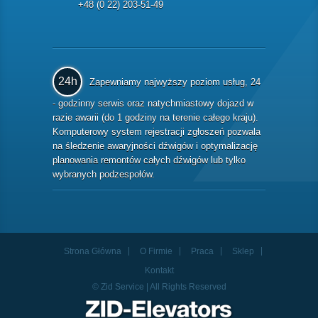
+48 (0 22) 203-51-49
24h
Zapewniamy najwyższy poziom usług, 24
- godzinny serwis oraz natychmiastowy dojazd w
razie awarii (do 1 godziny na terenie całego kraju).
Komputerowy system rejestracji zgłoszeń pozwala
na śledzenie awaryjności dźwigów i optymalizację
planowania remontów całych dźwigów lub tylko
wybranych podzespołów.
Strona Główna
O Firmie
Praca
Sklep
Kontakt
© Zid Service | All Rights Reserved