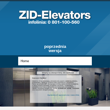
poprzednia
wersja
Witamy na stronach firmy ZID-SERVICE
Szanowni Państwo!
Jesteśmy firmą, posiadającą doświadczenie poparte wieloletnią praktyką,
profesjonalną, regularnie szkoloną kadrą wykonawczą i inżynierską.
Mamy uprawnienia
UDT
obowiązujące od dnia wejścia do Unii Europejskiej,
a nasze produkty posiadają europejskie certyfikaty. Dysponujemy
specjalistycznym oprzyrządowaniem do konserwacji oraz wszelkich
napraw i remontów dźwigów firm
OTIS, SCHINDLER, KONE, THYSSEN
oraz wszystkich dźwigów polskich.
Zapraszamy od zapoznania się z nasza ofertą