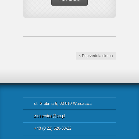
< Poprzednia strona
ul. Srebrna 6, 00-810 Warszawa
zidservice@op.pl
+48 (0 22) 620-33-22