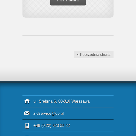
< Poprzednia strona
ul. Srebrna 6, 00-810 Warszawa
zidservice@op.pl
+48 (0 22) 620-33-22