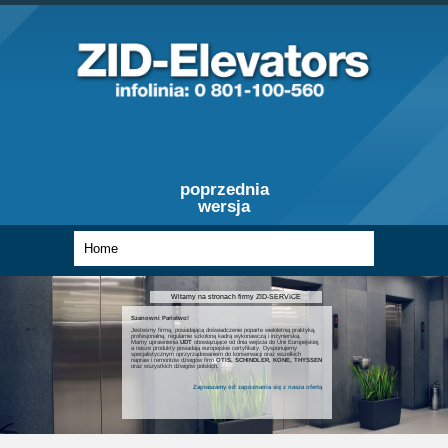
poprzednia
wersja
Witamy na stronach firmy ZID-SERVICE
Szanowni Państwo!
Jesteśmy firmą, posiadającą doświadczenie poparte wieloletnią praktyką,
profesjonalną, regularnie szkoloną kadrą wykonawczą i inżynierską.
Mamy uprawnienia
UDT
obowiązujące od dnia wejścia do Unii Europejskiej,
a nasze produkty posiadają europejskie certyfikaty. Dysponujemy
specjalistycznym oprzyrządowaniem do konserwacji oraz wszelkich
napraw i remontów dźwigów firm
OTIS, SCHINDLER, KONE, THYSSEN
oraz wszystkich dźwigów polskich.
Zapraszamy od zapoznania się z nasza ofertą