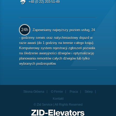
+48 (0 22) 203-51-49
24h
Zapewniamy najwyższy poziom usług, 24
- godzinny serwis oraz natychmiastowy dojazd w
razie awarii (do 1 godziny na terenie całego kraju).
Komputerowy system rejestracji zgłoszeń pozwala
na śledzenie awaryjności dźwigów i optymalizację
planowania remontów całych dźwigów lub tylko
wybranych podzespołów.
Strona Główna
O Firmie
Praca
Sklep
Kontakt
© Zid Service | All Rights Reserved