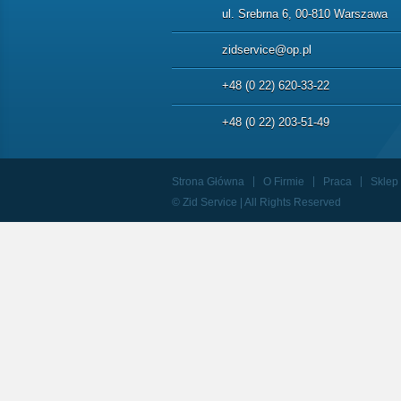
ul. Srebrna 6, 00-810 Warszawa
zidservice@op.pl
+48 (0 22) 620-33-22
+48 (0 22) 203-51-49
Strona Główna
O Firmie
Praca
Sklep
© Zid Service | All Rights Reserved