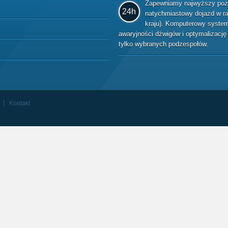
Zapewniamy najwyższy pozio
24h
natychmiastowy dojazd w raz
kraju). Komputerowy system 
awaryjności dźwigów i optymalizacj
tylko wybranych podzespołów.
Kontakt