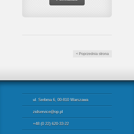
< Poprzednia strona
ul. Srebrna 6, 00-810 Warszawa
zidservice@op.pl
+48 (0 22) 620-33-22