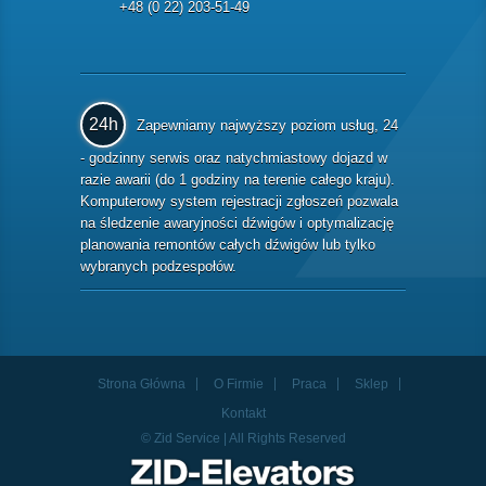
+48 (0 22) 203-51-49
24h
Zapewniamy najwyższy poziom usług, 24
- godzinny serwis oraz natychmiastowy dojazd w
razie awarii (do 1 godziny na terenie całego kraju).
Komputerowy system rejestracji zgłoszeń pozwala
na śledzenie awaryjności dźwigów i optymalizację
planowania remontów całych dźwigów lub tylko
wybranych podzespołów.
Strona Główna
O Firmie
Praca
Sklep
Kontakt
© Zid Service | All Rights Reserved