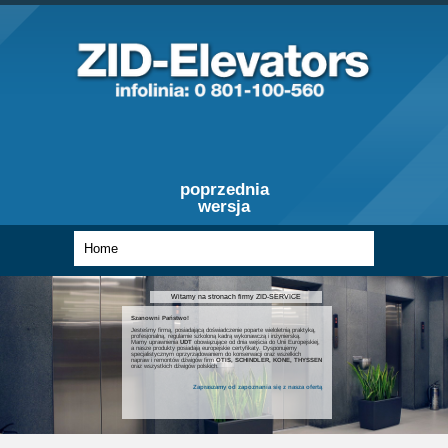
poprzednia
wersja
Witamy na stronach firmy ZID-SERVICE
Szanowni Państwo!
Jesteśmy firmą, posiadającą doświadczenie poparte wieloletnią praktyką,
profesjonalną, regularnie szkoloną kadrą wykonawczą i inżynierską.
Mamy uprawnienia
UDT
obowiązujące od dnia wejścia do Unii Europejskiej,
a nasze produkty posiadają europejskie certyfikaty. Dysponujemy
specjalistycznym oprzyrządowaniem do konserwacji oraz wszelkich
napraw i remontów dźwigów firm
OTIS, SCHINDLER, KONE, THYSSEN
oraz wszystkich dźwigów polskich.
Zapraszamy od zapoznania się z nasza ofertą