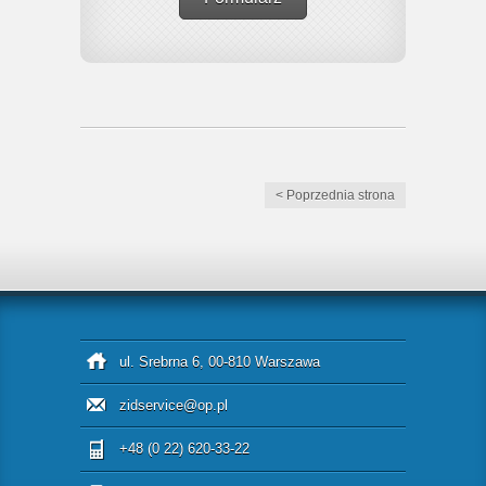
< Poprzednia strona
ul. Srebrna 6, 00-810 Warszawa
zidservice@op.pl
+48 (0 22) 620-33-22