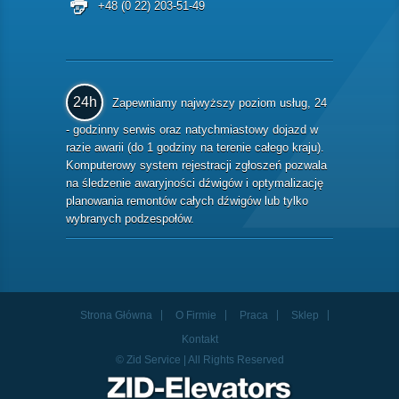
+48 (0 22) 203-51-49
24h
Zapewniamy najwyższy poziom usług, 24
- godzinny serwis oraz natychmiastowy dojazd w
razie awarii (do 1 godziny na terenie całego kraju).
Komputerowy system rejestracji zgłoszeń pozwala
na śledzenie awaryjności dźwigów i optymalizację
planowania remontów całych dźwigów lub tylko
wybranych podzespołów.
Strona Główna
O Firmie
Praca
Sklep
Kontakt
© Zid Service | All Rights Reserved