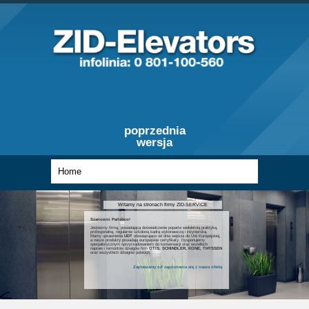
poprzednia
wersja
Witamy na stronach firmy ZID-SERVICE
Szanowni Państwo!
Jesteśmy firmą, posiadającą doświadczenie poparte wieloletnią praktyką,
profesjonalną, regularnie szkoloną kadrą wykonawczą i inżynierską.
Mamy uprawnienia
UDT
obowiązujące od dnia wejścia do Unii Europejskiej,
a nasze produkty posiadają europejskie certyfikaty. Dysponujemy
specjalistycznym oprzyrządowaniem do konserwacji oraz wszelkich
napraw i remontów dźwigów firm
OTIS, SCHINDLER, KONE, THYSSEN
oraz wszystkich dźwigów polskich.
Zapraszamy od zapoznania się z nasza ofertą