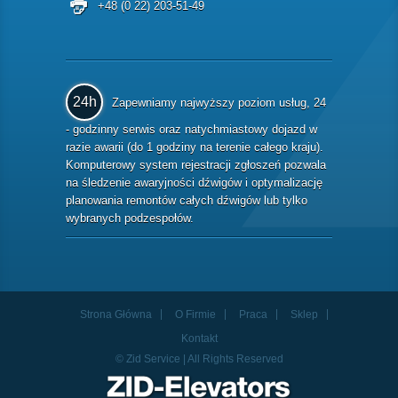
+48 (0 22) 203-51-49
24h
Zapewniamy najwyższy poziom usług, 24
- godzinny serwis oraz natychmiastowy dojazd w
razie awarii (do 1 godziny na terenie całego kraju).
Komputerowy system rejestracji zgłoszeń pozwala
na śledzenie awaryjności dźwigów i optymalizację
planowania remontów całych dźwigów lub tylko
wybranych podzespołów.
Strona Główna
O Firmie
Praca
Sklep
Kontakt
© Zid Service | All Rights Reserved