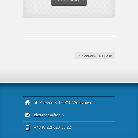
< Poprzednia strona
ul. Srebrna 6, 00-810 Warszawa
zidservice@op.pl
+48 (0 22) 620-33-22