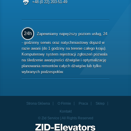
+48 (0 22) 203-51-49
24h
Zapewniamy najwyższy poziom usług, 24
- godzinny serwis oraz natychmiastowy dojazd w
razie awarii (do 1 godziny na terenie całego kraju).
Komputerowy system rejestracji zgłoszeń pozwala
na śledzenie awaryjności dźwigów i optymalizację
planowania remontów całych dźwigów lub tylko
wybranych podzespołów.
Strona Główna
O Firmie
Praca
Sklep
Kontakt
© Zid Service | All Rights Reserved