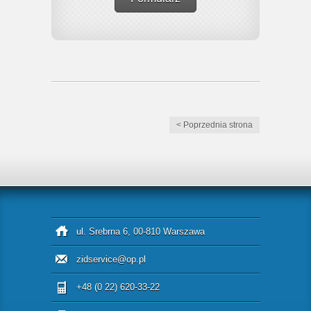
< Poprzednia strona
ul. Srebrna 6, 00-810 Warszawa
zidservice@op.pl
+48 (0 22) 620-33-22