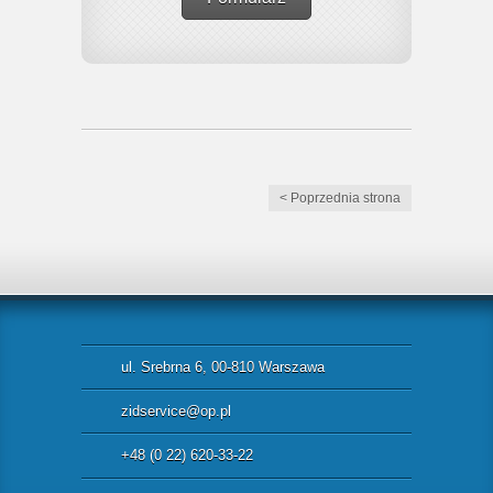
< Poprzednia strona
ul. Srebrna 6, 00-810 Warszawa
zidservice@op.pl
+48 (0 22) 620-33-22