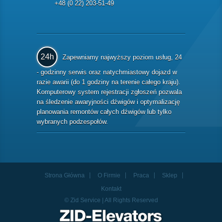
+48 (0 22) 203-51-49
24h
Zapewniamy najwyższy poziom usług, 24
- godzinny serwis oraz natychmiastowy dojazd w
razie awarii (do 1 godziny na terenie całego kraju).
Komputerowy system rejestracji zgłoszeń pozwala
na śledzenie awaryjności dźwigów i optymalizację
planowania remontów całych dźwigów lub tylko
wybranych podzespołów.
Strona Główna
O Firmie
Praca
Sklep
Kontakt
© Zid Service | All Rights Reserved