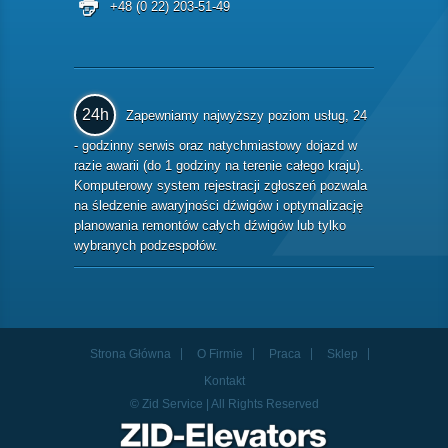
+48 (0 22) 203-51-49
24h
Zapewniamy najwyższy poziom usług, 24
- godzinny serwis oraz natychmiastowy dojazd w
razie awarii (do 1 godziny na terenie całego kraju).
Komputerowy system rejestracji zgłoszeń pozwala
na śledzenie awaryjności dźwigów i optymalizację
planowania remontów całych dźwigów lub tylko
wybranych podzespołów.
Strona Główna
O Firmie
Praca
Sklep
Kontakt
© Zid Service | All Rights Reserved