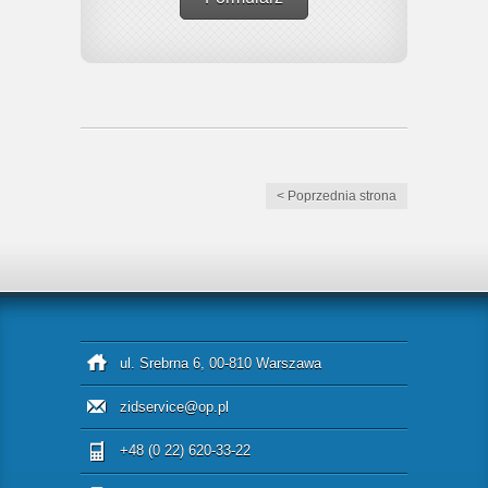
< Poprzednia strona
ul. Srebrna 6, 00-810 Warszawa
zidservice@op.pl
+48 (0 22) 620-33-22