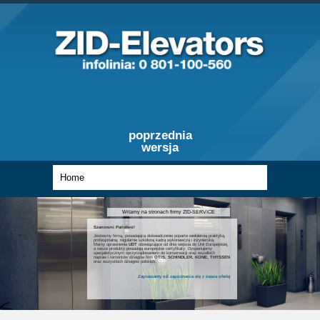
poprzednia
wersja
Witamy na stronach firmy ZID-SERVICE
Szanowni Państwo!
Jesteśmy firmą, posiadającą doświadczenie poparte wieloletnią praktyką,
profesjonalną, regularnie szkoloną kadrą wykonawczą i inżynierską.
Mamy uprawnienia
UDT
obowiązujące od dnia wejścia do Unii Europejskiej,
a nasze produkty posiadają europejskie certyfikaty. Dysponujemy
specjalistycznym oprzyrządowaniem do konserwacji oraz wszelkich
napraw i remontów dźwigów firm
OTIS, SCHINDLER, KONE, THYSSEN
oraz wszystkich dźwigów polskich.
Zapraszamy od zapoznania się z nasza ofertą