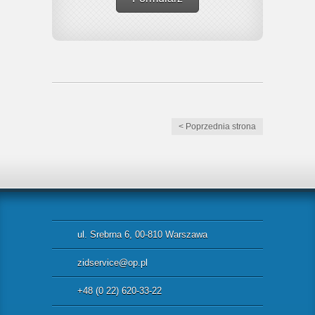
< Poprzednia strona
ul. Srebrna 6, 00-810 Warszawa
zidservice@op.pl
+48 (0 22) 620-33-22