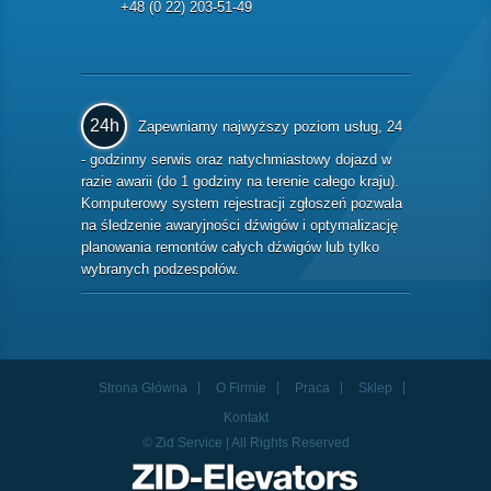
+48 (0 22) 203-51-49
24h
Zapewniamy najwyższy poziom usług, 24
- godzinny serwis oraz natychmiastowy dojazd w
razie awarii (do 1 godziny na terenie całego kraju).
Komputerowy system rejestracji zgłoszeń pozwala
na śledzenie awaryjności dźwigów i optymalizację
planowania remontów całych dźwigów lub tylko
wybranych podzespołów.
Strona Główna
O Firmie
Praca
Sklep
Kontakt
© Zid Service | All Rights Reserved