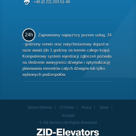
+48 (0 22) 203-51-49
24h
Zapewniamy najwyższy poziom usług, 24
- godzinny serwis oraz natychmiastowy dojazd w
razie awarii (do 1 godziny na terenie całego kraju).
Komputerowy system rejestracji zgłoszeń pozwala
na śledzenie awaryjności dźwigów i optymalizację
planowania remontów całych dźwigów lub tylko
wybranych podzespołów.
Strona Główna
O Firmie
Praca
Sklep
Kontakt
© Zid Service | All Rights Reserved