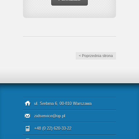
< Poprzednia strona
ul. Srebrna 6, 00-810 Warszawa
zidservice@op.pl
+48 (0 22) 620-33-22