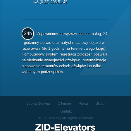
+48 (0 22) 203-51-49
24h
Zapewniamy najwyższy poziom usług, 24
- godzinny serwis oraz natychmiastowy dojazd w
razie awarii (do 1 godziny na terenie całego kraju).
Komputerowy system rejestracji zgłoszeń pozwala
na śledzenie awaryjności dźwigów i optymalizację
planowania remontów całych dźwigów lub tylko
wybranych podzespołów.
Strona Główna
O Firmie
Praca
Sklep
Kontakt
© Zid Service | All Rights Reserved