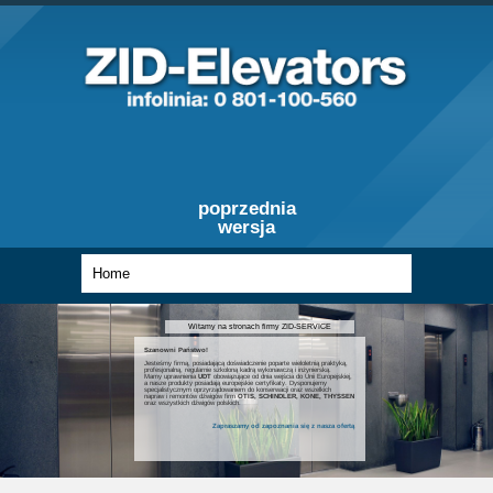
poprzednia
wersja
Witamy na stronach firmy ZID-SERVICE
Szanowni Państwo!
Jesteśmy firmą, posiadającą doświadczenie poparte wieloletnią praktyką,
profesjonalną, regularnie szkoloną kadrą wykonawczą i inżynierską.
Mamy uprawnienia
UDT
obowiązujące od dnia wejścia do Unii Europejskiej,
a nasze produkty posiadają europejskie certyfikaty. Dysponujemy
specjalistycznym oprzyrządowaniem do konserwacji oraz wszelkich
napraw i remontów dźwigów firm
OTIS, SCHINDLER, KONE, THYSSEN
oraz wszystkich dźwigów polskich.
Zapraszamy od zapoznania się z nasza ofertą