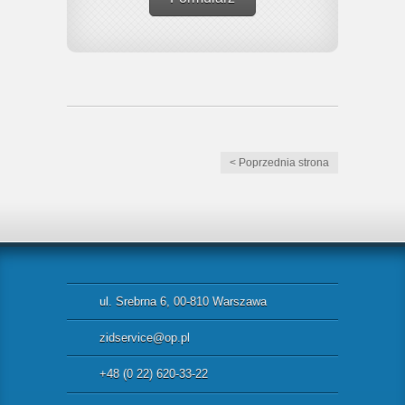
< Poprzednia strona
ul. Srebrna 6, 00-810 Warszawa
zidservice@op.pl
+48 (0 22) 620-33-22