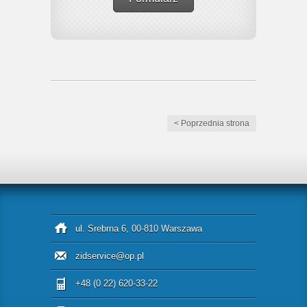
< Poprzednia strona
ul. Srebrna 6, 00-810 Warszawa
zidservice@op.pl
+48 (0 22) 620-33-22