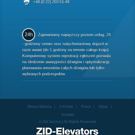
+48 (0 22) 203-51-49
24h
Zapewniamy najwyższy poziom usług, 24
- godzinny serwis oraz natychmiastowy dojazd w
razie awarii (do 1 godziny na terenie całego kraju).
Komputerowy system rejestracji zgłoszeń pozwala
na śledzenie awaryjności dźwigów i optymalizację
planowania remontów całych dźwigów lub tylko
wybranych podzespołów.
Strona Główna
O Firmie
Praca
Sklep
Kontakt
© Zid Service | All Rights Reserved