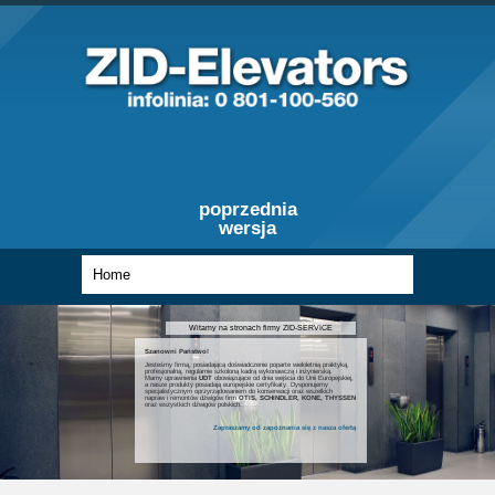
poprzednia
wersja
Witamy na stronach firmy ZID-SERVICE
Szanowni Państwo!
Jesteśmy firmą, posiadającą doświadczenie poparte wieloletnią praktyką,
profesjonalną, regularnie szkoloną kadrą wykonawczą i inżynierską.
Mamy uprawnienia
UDT
obowiązujące od dnia wejścia do Unii Europejskiej,
a nasze produkty posiadają europejskie certyfikaty. Dysponujemy
specjalistycznym oprzyrządowaniem do konserwacji oraz wszelkich
napraw i remontów dźwigów firm
OTIS, SCHINDLER, KONE, THYSSEN
oraz wszystkich dźwigów polskich.
Zapraszamy od zapoznania się z nasza ofertą