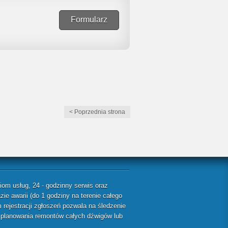
Formularz
< Poprzednia strona
m usług, 24 - godzinny serwis oraz
ie awarii (do 1 godziny na terenie całego
rejestracji zgłoszeń pozwala na śledzenie
ę planowania remontów całych dźwigów lub