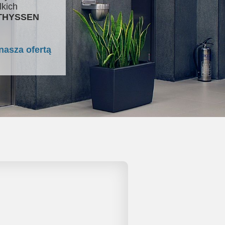
lkich
 THYSSEN
nasza ofertą