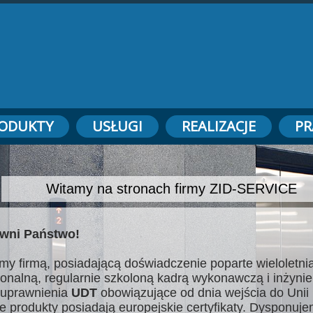
ODUKTY
USŁUGI
REALIZACJE
PR
Witamy na stronach firmy ZID-SERVICE
wni Państwo!
my firmą, posiadającą doświadczenie poparte wieloletnią
jonalną, regularnie szkoloną kadrą wykonawczą i inżynie
uprawnienia
UDT
obowiązujące od dnia wejścia do Unii 
e produkty posiadają europejskie certyfikaty. Dysponuj