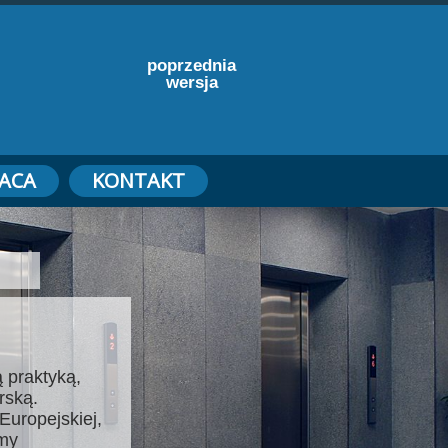
poprzednia
wersja
ACA
KONTAKT
 praktyką,
rską.
Europejskiej,
emy