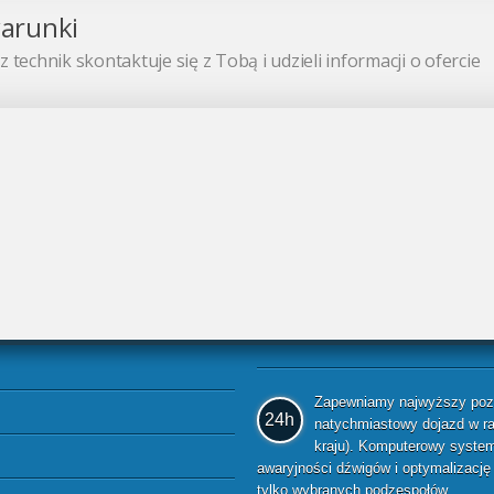
warunki
 technik skontaktuje się z Tobą i udzieli informacji o ofercie
Zapewniamy najwyższy pozio
24h
natychmiastowy dojazd w raz
kraju). Komputerowy system 
awaryjności dźwigów i optymalizacj
tylko wybranych podzespołów.