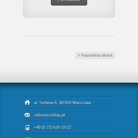
< Poprzednia strona
ul. Srebrna 6, 00-810 Warszawa
zidservice@op.pl
+48 (0 22) 620-33-22