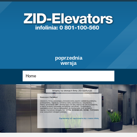
poprzednia
wersja
Witamy na stronach firmy ZID-SERVICE
Szanowni Państwo!
Jesteśmy firmą, posiadającą doświadczenie poparte wieloletnią praktyką,
profesjonalną, regularnie szkoloną kadrą wykonawczą i inżynierską.
Mamy uprawnienia
UDT
obowiązujące od dnia wejścia do Unii Europejskiej,
a nasze produkty posiadają europejskie certyfikaty. Dysponujemy
specjalistycznym oprzyrządowaniem do konserwacji oraz wszelkich
napraw i remontów dźwigów firm
OTIS, SCHINDLER, KONE, THYSSEN
oraz wszystkich dźwigów polskich.
Zapraszamy od zapoznania się z nasza ofertą