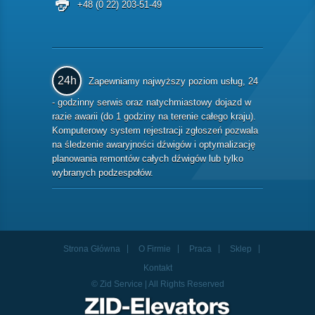
+48 (0 22) 203-51-49
24h
Zapewniamy najwyższy poziom usług, 24
- godzinny serwis oraz natychmiastowy dojazd w
razie awarii (do 1 godziny na terenie całego kraju).
Komputerowy system rejestracji zgłoszeń pozwala
na śledzenie awaryjności dźwigów i optymalizację
planowania remontów całych dźwigów lub tylko
wybranych podzespołów.
Strona Główna
O Firmie
Praca
Sklep
Kontakt
© Zid Service | All Rights Reserved