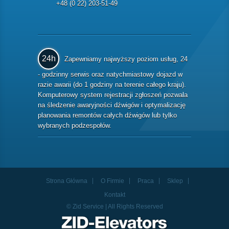
+48 (0 22) 203-51-49
24h
Zapewniamy najwyższy poziom usług, 24
- godzinny serwis oraz natychmiastowy dojazd w
razie awarii (do 1 godziny na terenie całego kraju).
Komputerowy system rejestracji zgłoszeń pozwala
na śledzenie awaryjności dźwigów i optymalizację
planowania remontów całych dźwigów lub tylko
wybranych podzespołów.
Strona Główna
O Firmie
Praca
Sklep
Kontakt
© Zid Service | All Rights Reserved