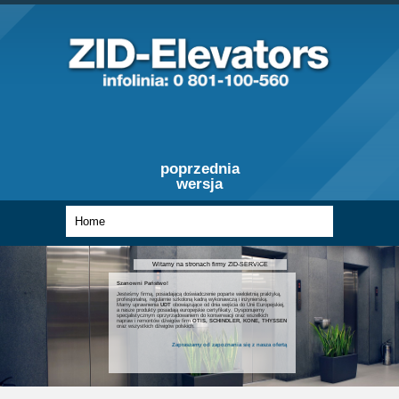
poprzednia
wersja
Witamy na stronach firmy ZID-SERVICE
Szanowni Państwo!
Jesteśmy firmą, posiadającą doświadczenie poparte wieloletnią praktyką,
profesjonalną, regularnie szkoloną kadrą wykonawczą i inżynierską.
Mamy uprawnienia
UDT
obowiązujące od dnia wejścia do Unii Europejskiej,
a nasze produkty posiadają europejskie certyfikaty. Dysponujemy
specjalistycznym oprzyrządowaniem do konserwacji oraz wszelkich
napraw i remontów dźwigów firm
OTIS, SCHINDLER, KONE, THYSSEN
oraz wszystkich dźwigów polskich.
Zapraszamy od zapoznania się z nasza ofertą