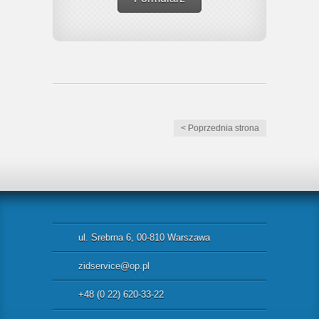
< Poprzednia strona
ul. Srebrna 6, 00-810 Warszawa
zidservice@op.pl
+48 (0 22) 620-33-22