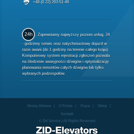
+48 (0 22) 203-51-49
24h
Zapewniamy najwyższy poziom usług, 24
- godzinny serwis oraz natychmiastowy dojazd w
razie awarii (do 1 godziny na terenie całego kraju).
Komputerowy system rejestracji zgłoszeń pozwala
na śledzenie awaryjności dźwigów i optymalizację
planowania remontów całych dźwigów lub tylko
wybranych podzespołów.
Strona Główna
O Firmie
Praca
Sklep
Kontakt
© Zid Service | All Rights Reserved