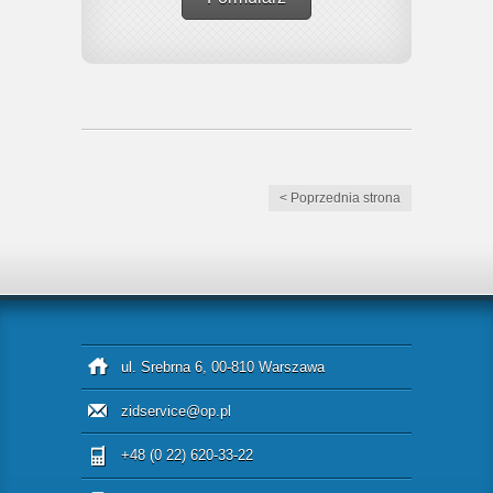
< Poprzednia strona
ul. Srebrna 6, 00-810 Warszawa
zidservice@op.pl
+48 (0 22) 620-33-22