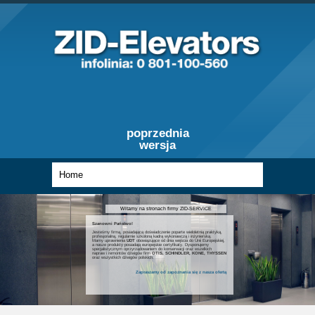
poprzednia
wersja
Witamy na stronach firmy ZID-SERVICE
Szanowni Państwo!
Jesteśmy firmą, posiadającą doświadczenie poparte wieloletnią praktyką,
profesjonalną, regularnie szkoloną kadrą wykonawczą i inżynierską.
Mamy uprawnienia
UDT
obowiązujące od dnia wejścia do Unii Europejskiej,
a nasze produkty posiadają europejskie certyfikaty. Dysponujemy
specjalistycznym oprzyrządowaniem do konserwacji oraz wszelkich
napraw i remontów dźwigów firm
OTIS, SCHINDLER, KONE, THYSSEN
oraz wszystkich dźwigów polskich.
Zapraszamy od zapoznania się z nasza ofertą