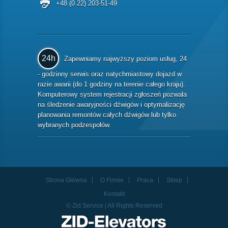
+48 (0 22) 203-51-49
24h
Zapewniamy najwyższy poziom usług, 24
- godzinny serwis oraz natychmiastowy dojazd w
razie awarii (do 1 godziny na terenie całego kraju).
Komputerowy system rejestracji zgłoszeń pozwala
na śledzenie awaryjności dźwigów i optymalizację
planowania remontów całych dźwigów lub tylko
wybranych podzespołów.
Strona Główna
O Firmie
Praca
Sklep
Kontakt
© Zid Service | All Rights Reserved