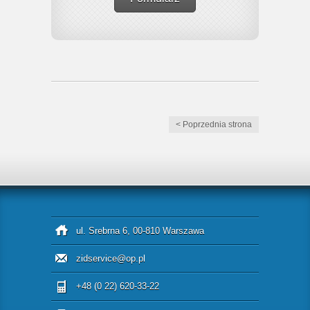
< Poprzednia strona
ul. Srebrna 6, 00-810 Warszawa
zidservice@op.pl
+48 (0 22) 620-33-22