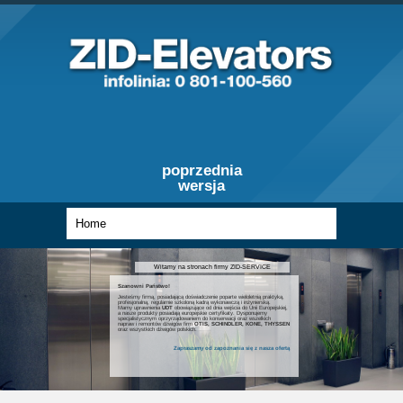
poprzednia
wersja
Witamy na stronach firmy ZID-SERVICE
Szanowni Państwo!
Jesteśmy firmą, posiadającą doświadczenie poparte wieloletnią praktyką,
profesjonalną, regularnie szkoloną kadrą wykonawczą i inżynierską.
Mamy uprawnienia
UDT
obowiązujące od dnia wejścia do Unii Europejskiej,
a nasze produkty posiadają europejskie certyfikaty. Dysponujemy
specjalistycznym oprzyrządowaniem do konserwacji oraz wszelkich
napraw i remontów dźwigów firm
OTIS, SCHINDLER, KONE, THYSSEN
oraz wszystkich dźwigów polskich.
Zapraszamy od zapoznania się z nasza ofertą