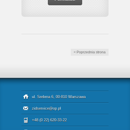
< Poprzednia strona
ul. Srebrna 6, 00-810 Warszawa
zidservice@op.pl
+48 (0 22) 620-33-22