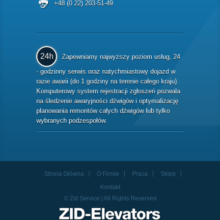
+48 (0 22) 203-51-49
24h
Zapewniamy najwyższy poziom usług, 24
- godzinny serwis oraz natychmiastowy dojazd w
razie awarii (do 1 godziny na terenie całego kraju).
Komputerowy system rejestracji zgłoszeń pozwala
na śledzenie awaryjności dźwigów i optymalizację
planowania remontów całych dźwigów lub tylko
wybranych podzespołów.
Strona Główna
O Firmie
Praca
Sklep
Kontakt
© Zid Service | All Rights Reserved