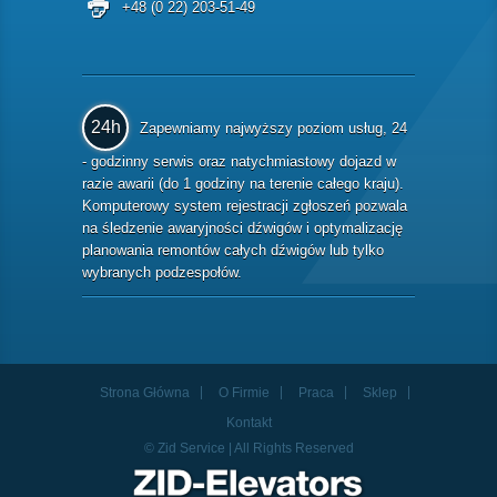
+48 (0 22) 203-51-49
24h
Zapewniamy najwyższy poziom usług, 24
- godzinny serwis oraz natychmiastowy dojazd w
razie awarii (do 1 godziny na terenie całego kraju).
Komputerowy system rejestracji zgłoszeń pozwala
na śledzenie awaryjności dźwigów i optymalizację
planowania remontów całych dźwigów lub tylko
wybranych podzespołów.
Strona Główna
O Firmie
Praca
Sklep
Kontakt
© Zid Service | All Rights Reserved