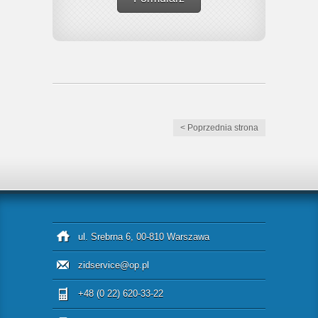
< Poprzednia strona
ul. Srebrna 6, 00-810 Warszawa
zidservice@op.pl
+48 (0 22) 620-33-22