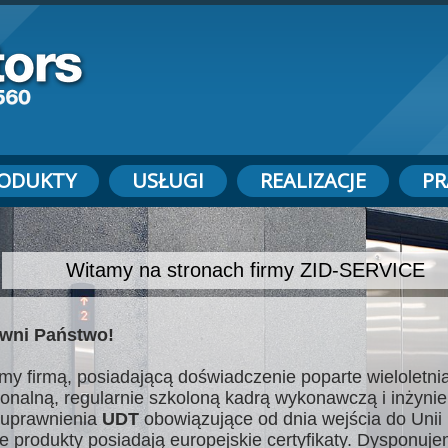
ODUKTY
USŁUGI
REALIZACJE
PR
Witamy na stronach firmy ZID-SERVICE
wni Państwo!
my firmą, posiadającą doświadczenie poparte wieloletnią
jonalną, regularnie szkoloną kadrą wykonawczą i inżynie
uprawnienia
UDT
obowiązujące od dnia wejścia do Unii 
e produkty posiadają europejskie certyfikaty. Dysponuj