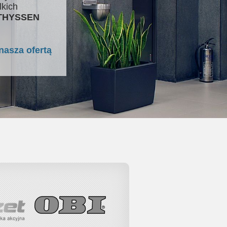
lkich
 THYSSEN
nasza ofertą