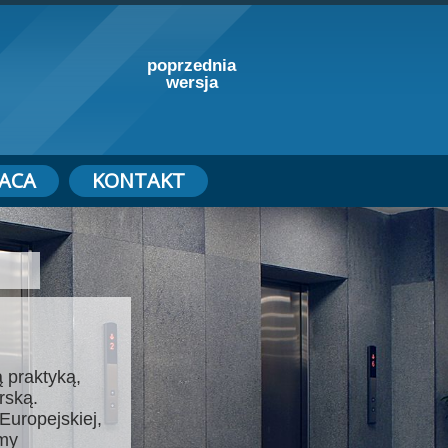
poprzednia
wersja
ACA
KONTAKT
 praktyką,
rską.
Europejskiej,
emy