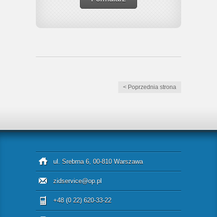
< Poprzednia strona
ul. Srebrna 6, 00-810 Warszawa
zidservice@op.pl
+48 (0 22) 620-33-22