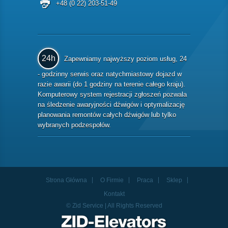
+48 (0 22) 203-51-49
24h
Zapewniamy najwyższy poziom usług, 24
- godzinny serwis oraz natychmiastowy dojazd w
razie awarii (do 1 godziny na terenie całego kraju).
Komputerowy system rejestracji zgłoszeń pozwala
na śledzenie awaryjności dźwigów i optymalizację
planowania remontów całych dźwigów lub tylko
wybranych podzespołów.
Strona Główna
O Firmie
Praca
Sklep
Kontakt
© Zid Service | All Rights Reserved