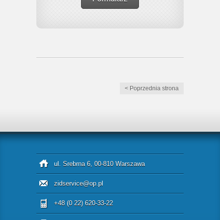
< Poprzednia strona
ul. Srebrna 6, 00-810 Warszawa
zidservice@op.pl
+48 (0 22) 620-33-22