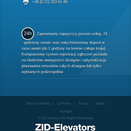
+48 (0 22) 203-51-49
24h
Zapewniamy najwyższy poziom usług, 24
- godzinny serwis oraz natychmiastowy dojazd w
razie awarii (do 1 godziny na terenie całego kraju).
Komputerowy system rejestracji zgłoszeń pozwala
na śledzenie awaryjności dźwigów i optymalizację
planowania remontów całych dźwigów lub tylko
wybranych podzespołów.
Strona Główna
O Firmie
Praca
Sklep
Kontakt
© Zid Service | All Rights Reserved