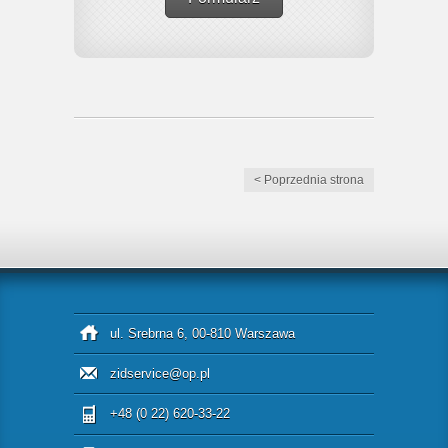
< Poprzednia strona
ul. Srebrna 6, 00-810 Warszawa
zidservice@op.pl
+48 (0 22) 620-33-22