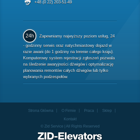
+48 (0 22) 203-51-49
24h
Zapewniamy najwyższy poziom usług, 24
- godzinny serwis oraz natychmiastowy dojazd w
razie awarii (do 1 godziny na terenie całego kraju).
Komputerowy system rejestracji zgłoszeń pozwala
na śledzenie awaryjności dźwigów i optymalizację
planowania remontów całych dźwigów lub tylko
wybranych podzespołów.
Strona Główna
O Firmie
Praca
Sklep
Kontakt
© Zid Service | All Rights Reserved