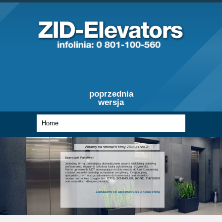
poprzednia
wersja
Witamy na stronach firmy ZID-SERVICE
Szanowni Państwo!
Jesteśmy firmą, posiadającą doświadczenie poparte wieloletnią praktyką,
profesjonalną, regularnie szkoloną kadrą wykonawczą i inżynierską.
Mamy uprawnienia
UDT
obowiązujące od dnia wejścia do Unii Europejskiej,
a nasze produkty posiadają europejskie certyfikaty. Dysponujemy
specjalistycznym oprzyrządowaniem do konserwacji oraz wszelkich
napraw i remontów dźwigów firm
OTIS, SCHINDLER, KONE, THYSSEN
oraz wszystkich dźwigów polskich.
Zapraszamy od zapoznania się z nasza ofertą