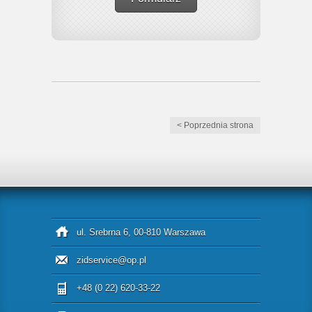
< Poprzednia strona
ul. Srebrna 6, 00-810 Warszawa
zidservice@op.pl
+48 (0 22) 620-33-22