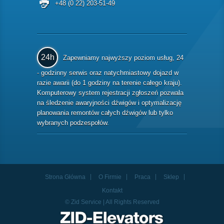
+48 (0 22) 203-51-49
24h
Zapewniamy najwyższy poziom usług, 24
- godzinny serwis oraz natychmiastowy dojazd w
razie awarii (do 1 godziny na terenie całego kraju).
Komputerowy system rejestracji zgłoszeń pozwala
na śledzenie awaryjności dźwigów i optymalizację
planowania remontów całych dźwigów lub tylko
wybranych podzespołów.
Strona Główna
O Firmie
Praca
Sklep
Kontakt
© Zid Service | All Rights Reserved