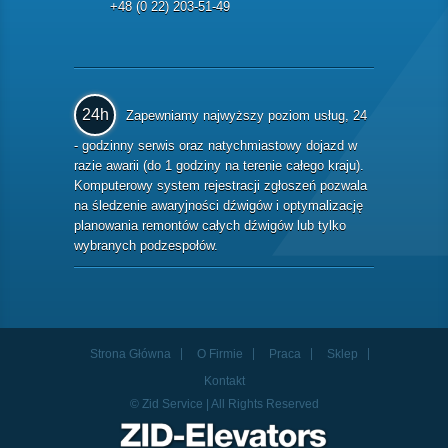
+48 (0 22) 203-51-49
24h
Zapewniamy najwyższy poziom usług, 24
- godzinny serwis oraz natychmiastowy dojazd w
razie awarii (do 1 godziny na terenie całego kraju).
Komputerowy system rejestracji zgłoszeń pozwala
na śledzenie awaryjności dźwigów i optymalizację
planowania remontów całych dźwigów lub tylko
wybranych podzespołów.
Strona Główna
O Firmie
Praca
Sklep
Kontakt
© Zid Service | All Rights Reserved