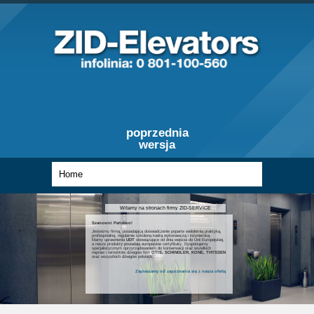
poprzednia
wersja
Witamy na stronach firmy ZID-SERVICE
Szanowni Państwo!
Jesteśmy firmą, posiadającą doświadczenie poparte wieloletnią praktyką,
profesjonalną, regularnie szkoloną kadrą wykonawczą i inżynierską.
Mamy uprawnienia
UDT
obowiązujące od dnia wejścia do Unii Europejskiej,
a nasze produkty posiadają europejskie certyfikaty. Dysponujemy
specjalistycznym oprzyrządowaniem do konserwacji oraz wszelkich
napraw i remontów dźwigów firm
OTIS, SCHINDLER, KONE, THYSSEN
oraz wszystkich dźwigów polskich.
Zapraszamy od zapoznania się z nasza ofertą