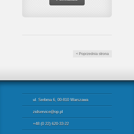
< Poprzednia strona
ul. Srebrna 6, 00-810 Warszawa
zidservice@op.pl
+48 (0 22) 620-33-22