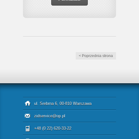
< Poprzednia strona
ul. Srebrna 6, 00-810 Warszawa
zidservice@op.pl
+48 (0 22) 620-33-22