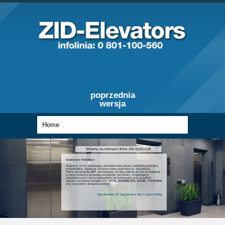
poprzednia
wersja
Witamy na stronach firmy ZID-SERVICE
Szanowni Państwo!
Jesteśmy firmą, posiadającą doświadczenie poparte wieloletnią praktyką,
profesjonalną, regularnie szkoloną kadrą wykonawczą i inżynierską.
Mamy uprawnienia
UDT
obowiązujące od dnia wejścia do Unii Europejskiej,
a nasze produkty posiadają europejskie certyfikaty. Dysponujemy
specjalistycznym oprzyrządowaniem do konserwacji oraz wszelkich
napraw i remontów dźwigów firm
OTIS, SCHINDLER, KONE, THYSSEN
oraz wszystkich dźwigów polskich.
Zapraszamy od zapoznania się z nasza ofertą