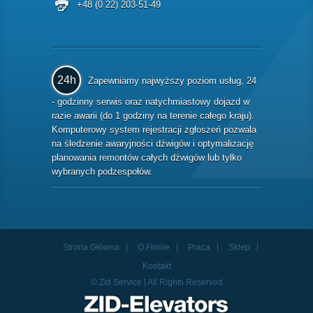
+48 (0 22) 203-51-49
24h
Zapewniamy najwyższy poziom usług, 24
- godzinny serwis oraz natychmiastowy dojazd w
razie awarii (do 1 godziny na terenie całego kraju).
Komputerowy system rejestracji zgłoszeń pozwala
na śledzenie awaryjności dźwigów i optymalizację
planowania remontów całych dźwigów lub tylko
wybranych podzespołów.
Strona Główna
O Firmie
Praca
Sklep
Kontakt
© Zid Service | All Rights Reserved