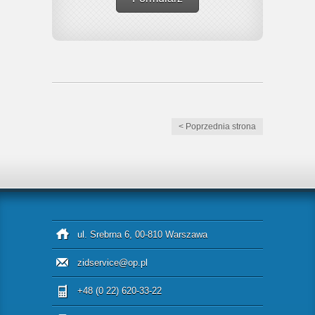
< Poprzednia strona
ul. Srebrna 6, 00-810 Warszawa
zidservice@op.pl
+48 (0 22) 620-33-22