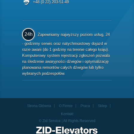
+48 (0 22) 203-51-49
24h
Zapewniamy najwyższy poziom usług, 24
- godzinny serwis oraz natychmiastowy dojazd w
razie awarii (do 1 godziny na terenie całego kraju).
Komputerowy system rejestracji zgłoszeń pozwala
na śledzenie awaryjności dźwigów i optymalizację
planowania remontów całych dźwigów lub tylko
wybranych podzespołów.
Strona Główna
O Firmie
Praca
Sklep
Kontakt
© Zid Service | All Rights Reserved