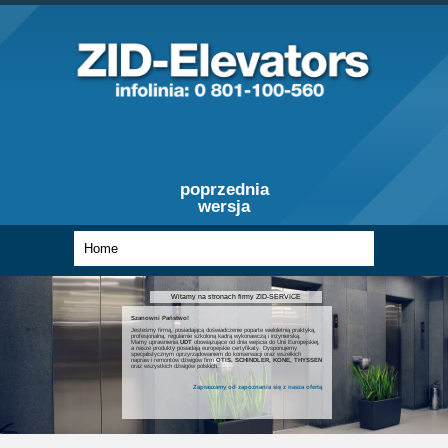
poprzednia
wersja
Witamy na stronach firmy ZID-SERVICE
Szanowni Państwo!
Jesteśmy firmą, posiadającą doświadczenie poparte wieloletnią praktyką,
profesjonalną, regularnie szkoloną kadrą wykonawczą i inżynierską.
Mamy uprawnienia
UDT
obowiązujące od dnia wejścia do Unii Europejskiej,
a nasze produkty posiadają europejskie certyfikaty. Dysponujemy
specjalistycznym oprzyrządowaniem do konserwacji oraz wszelkich
napraw i remontów dźwigów firm
OTIS, SCHINDLER, KONE, THYSSEN
oraz wszystkich dźwigów polskich.
Zapraszamy od zapoznania się z nasza ofertą