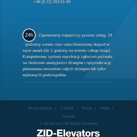
+48 (0 22) 203-51-49
24h
Zapewniamy najwyższy poziom usług, 24
- godzinny serwis oraz natychmiastowy dojazd w
razie awarii (do 1 godziny na terenie całego kraju).
Komputerowy system rejestracji zgłoszeń pozwala
na śledzenie awaryjności dźwigów i optymalizację
planowania remontów całych dźwigów lub tylko
wybranych podzespołów.
Strona Główna
O Firmie
Praca
Sklep
Kontakt
© Zid Service | All Rights Reserved