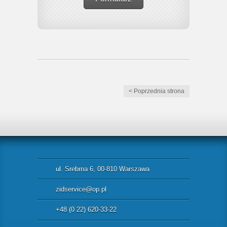
< Poprzednia strona
ul. Srebrna 6, 00-810 Warszawa
zidservice@op.pl
+48 (0 22) 620-33-22