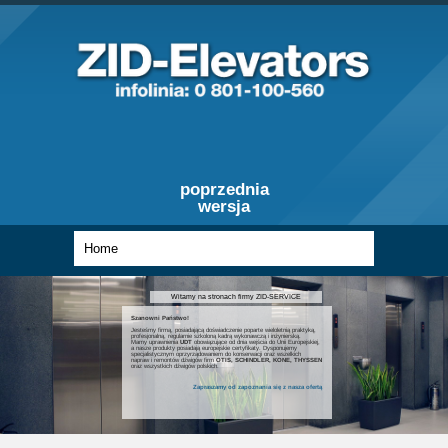
poprzednia
wersja
Witamy na stronach firmy ZID-SERVICE
Szanowni Państwo!
Jesteśmy firmą, posiadającą doświadczenie poparte wieloletnią praktyką,
profesjonalną, regularnie szkoloną kadrą wykonawczą i inżynierską.
Mamy uprawnienia
UDT
obowiązujące od dnia wejścia do Unii Europejskiej,
a nasze produkty posiadają europejskie certyfikaty. Dysponujemy
specjalistycznym oprzyrządowaniem do konserwacji oraz wszelkich
napraw i remontów dźwigów firm
OTIS, SCHINDLER, KONE, THYSSEN
oraz wszystkich dźwigów polskich.
Zapraszamy od zapoznania się z nasza ofertą