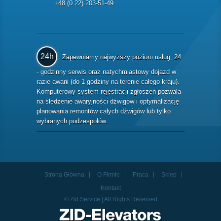
+48 (0 22) 203-51-49
24h
Zapewniamy najwyższy poziom usług, 24
- godzinny serwis oraz natychmiastowy dojazd w
razie awarii (do 1 godziny na terenie całego kraju).
Komputerowy system rejestracji zgłoszeń pozwala
na śledzenie awaryjności dźwigów i optymalizację
planowania remontów całych dźwigów lub tylko
wybranych podzespołów.
Strona Główna
O Firmie
Praca
Sklep
Kontakt
© Zid Service | All Rights Reserved