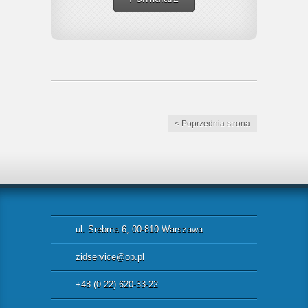
< Poprzednia strona
ul. Srebrna 6, 00-810 Warszawa
zidservice@op.pl
+48 (0 22) 620-33-22