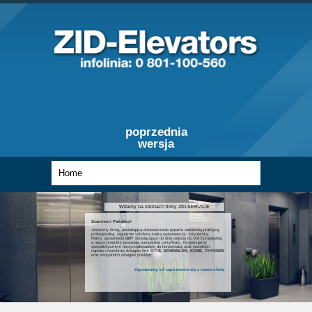
poprzednia
wersja
Witamy na stronach firmy ZID-SERVICE
Szanowni Państwo!
Jesteśmy firmą, posiadającą doświadczenie poparte wieloletnią praktyką,
profesjonalną, regularnie szkoloną kadrą wykonawczą i inżynierską.
Mamy uprawnienia
UDT
obowiązujące od dnia wejścia do Unii Europejskiej,
a nasze produkty posiadają europejskie certyfikaty. Dysponujemy
specjalistycznym oprzyrządowaniem do konserwacji oraz wszelkich
napraw i remontów dźwigów firm
OTIS, SCHINDLER, KONE, THYSSEN
oraz wszystkich dźwigów polskich.
Zapraszamy od zapoznania się z nasza ofertą