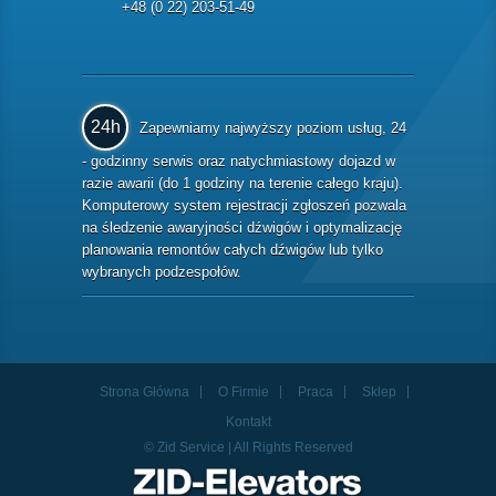
+48 (0 22) 203-51-49
24h
Zapewniamy najwyższy poziom usług, 24
- godzinny serwis oraz natychmiastowy dojazd w
razie awarii (do 1 godziny na terenie całego kraju).
Komputerowy system rejestracji zgłoszeń pozwala
na śledzenie awaryjności dźwigów i optymalizację
planowania remontów całych dźwigów lub tylko
wybranych podzespołów.
Strona Główna
O Firmie
Praca
Sklep
Kontakt
© Zid Service | All Rights Reserved