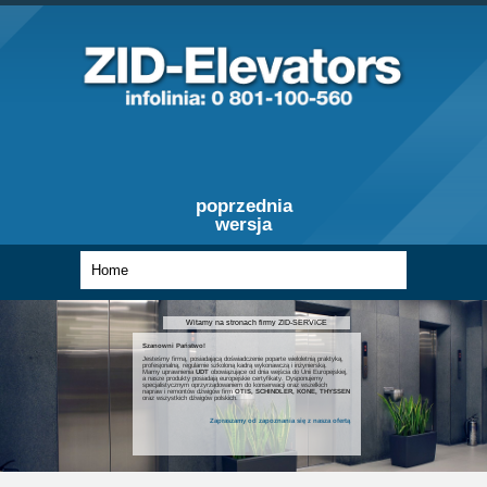
poprzednia
wersja
Witamy na stronach firmy ZID-SERVICE
Szanowni Państwo!
Jesteśmy firmą, posiadającą doświadczenie poparte wieloletnią praktyką,
profesjonalną, regularnie szkoloną kadrą wykonawczą i inżynierską.
Mamy uprawnienia
UDT
obowiązujące od dnia wejścia do Unii Europejskiej,
a nasze produkty posiadają europejskie certyfikaty. Dysponujemy
specjalistycznym oprzyrządowaniem do konserwacji oraz wszelkich
napraw i remontów dźwigów firm
OTIS, SCHINDLER, KONE, THYSSEN
oraz wszystkich dźwigów polskich.
Zapraszamy od zapoznania się z nasza ofertą