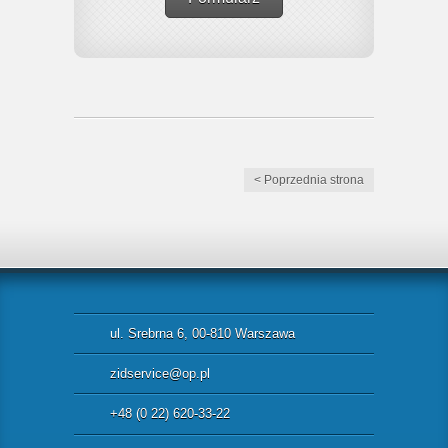
< Poprzednia strona
ul. Srebrna 6, 00-810 Warszawa
zidservice@op.pl
+48 (0 22) 620-33-22