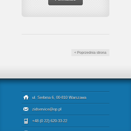
< Poprzednia strona
ul. Srebrna 6, 00-810 Warszawa
zidservice@op.pl
+48 (0 22) 620-33-22