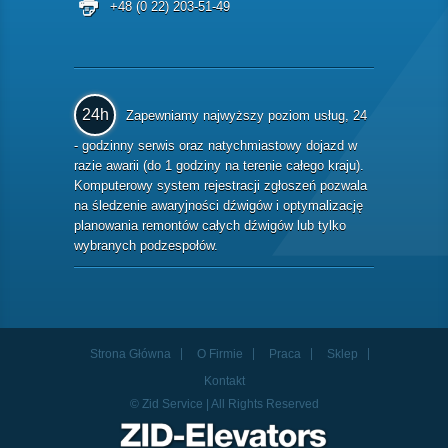
+48 (0 22) 203-51-49
24h
Zapewniamy najwyższy poziom usług, 24
- godzinny serwis oraz natychmiastowy dojazd w
razie awarii (do 1 godziny na terenie całego kraju).
Komputerowy system rejestracji zgłoszeń pozwala
na śledzenie awaryjności dźwigów i optymalizację
planowania remontów całych dźwigów lub tylko
wybranych podzespołów.
Strona Główna
O Firmie
Praca
Sklep
Kontakt
© Zid Service | All Rights Reserved