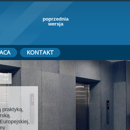
poprzednia
wersja
ACA
KONTAKT
 praktyką,
rską.
Europejskiej,
emy