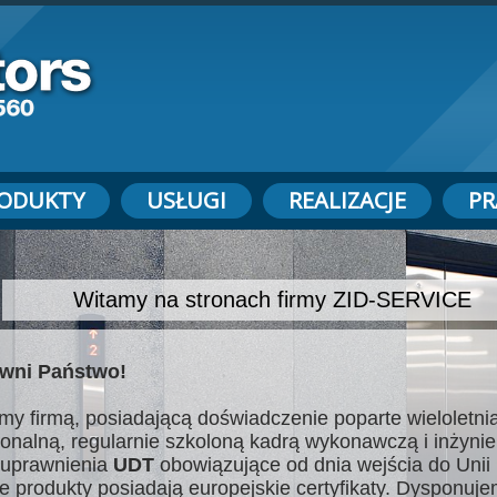
ODUKTY
USŁUGI
REALIZACJE
PR
Witamy na stronach firmy ZID-SERVICE
wni Państwo!
my firmą, posiadającą doświadczenie poparte wieloletnią
jonalną, regularnie szkoloną kadrą wykonawczą i inżynie
uprawnienia
UDT
obowiązujące od dnia wejścia do Unii 
e produkty posiadają europejskie certyfikaty. Dysponuj