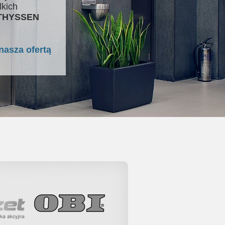
lkich
 THYSSEN
nasza ofertą