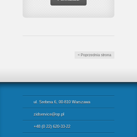
< Poprzednia strona
ul. Srebrna 6, 00-810 Warszawa
zidservice@op.pl
+48 (0 22) 620-33-22