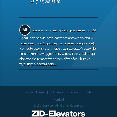
+48 (0 22) 203-51-49
24h
Zapewniamy najwyższy poziom usług, 24
- godzinny serwis oraz natychmiastowy dojazd w
razie awarii (do 1 godziny na terenie całego kraju).
Komputerowy system rejestracji zgłoszeń pozwala
na śledzenie awaryjności dźwigów i optymalizację
planowania remontów całych dźwigów lub tylko
wybranych podzespołów.
Strona Główna
O Firmie
Praca
Sklep
Kontakt
© Zid Service | All Rights Reserved