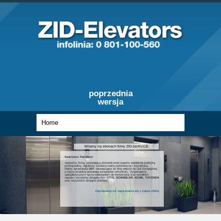
poprzednia
wersja
Witamy na stronach firmy ZID-SERVICE
Szanowni Państwo!
Jesteśmy firmą, posiadającą doświadczenie poparte wieloletnią praktyką,
profesjonalną, regularnie szkoloną kadrą wykonawczą i inżynierską.
Mamy uprawnienia
UDT
obowiązujące od dnia wejścia do Unii Europejskiej,
a nasze produkty posiadają europejskie certyfikaty. Dysponujemy
specjalistycznym oprzyrządowaniem do konserwacji oraz wszelkich
napraw i remontów dźwigów firm
OTIS, SCHINDLER, KONE, THYSSEN
oraz wszystkich dźwigów polskich.
Zapraszamy od zapoznania się z nasza ofertą