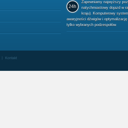
Zapewniamy najwyższy pozio
24h
natychmiastowy dojazd w raz
kraju). Komputerowy system 
awaryjności dźwigów i optymalizacj
tylko wybranych podzespołów.
Kontakt