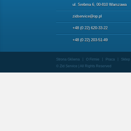
ul. Srebrna 6, 00-810 Warszawa
zidservice@op.pl
+48 (0 22) 620-33-22
+48 (0 22) 203-51-49
Strona Główna
O Firmie
Praca
Sklep
© Zid Service | All Rights Reserved